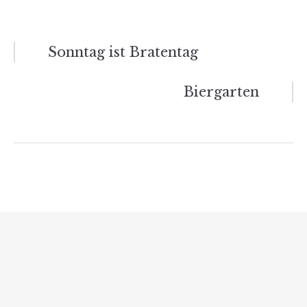
Beitragsnavigation
Sonntag ist Bratentag
Biergarten
Ähnliche Beiträge