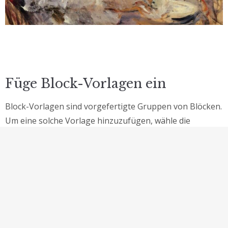
Füge Block-Vorlagen ein
Block-Vorlagen sind vorgefertigte Gruppen von Blöcken.
Um eine solche Vorlage hinzuzufügen, wähle die
Schaltfläche Block hinzufügen [+] in der Symbolleiste
oben im Editor. Wechsle zur Registerkarte „Vorlagen“
unter der Suchleiste, und wähle eine Mustervorlage aus.
Rahme deine Bilder
Twenty Twenty-One enthält stilvolle Umrandungen für